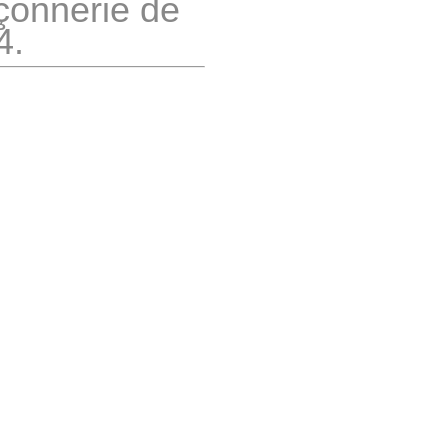
çonnerie de
4.