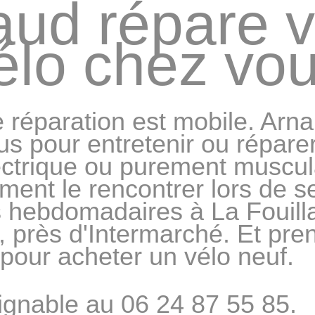
aud répare v
élo chez vo
e réparation est mobile. Arn
us pour entretenir ou réparer
lectrique ou purement muscul
ent le rencontrer lors de s
hebdomadaires à La Fouilla
 près d'Intermarché. Et pre
 pour acheter un vélo neuf.
ignable au 06 24 87 55 85.