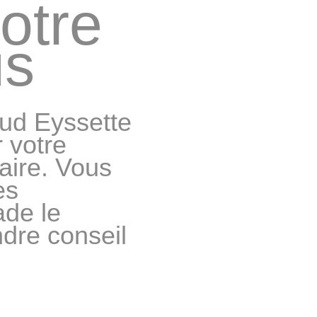
otre
us
aud Eyssette
 votre
aire. Vous
es
de le
ndre conseil