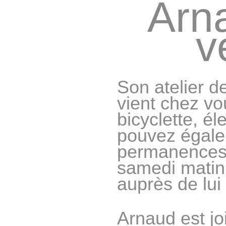
Arn
v
Son atelier d
vient chez vo
bicyclette, é
pouvez égalem
permanences 
samedi matin,
auprès de lui
Arnaud est jo